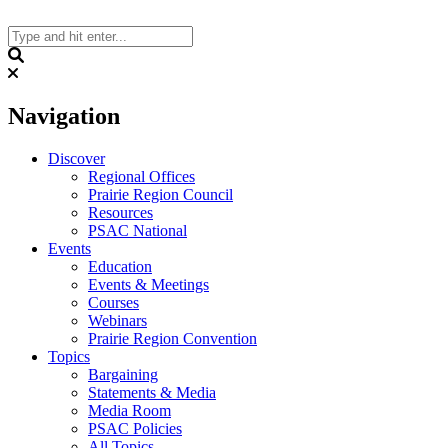
Skip
to
content
Search
Navigation
Discover
Regional Offices
Prairie Region Council
Resources
PSAC National
Events
Education
Events & Meetings
Courses
Webinars
Prairie Region Convention
Topics
Bargaining
Statements & Media
Media Room
PSAC Policies
All Topics